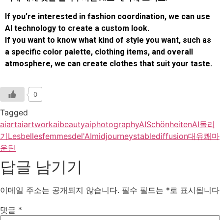
If you’re interested in fashion coordination, we can use
AI technology to create a custom look.
If you want to know what kind of style you want, such as
a specific color palette, clothing items, and overall
atmosphere, we can create clothes that suit your taste.
0
Tagged
aiart
aiartwork
aibeauty
aiphotography
AISchönheiten
AI돌리
기
Lesbellesfemmesdel'AI
midjourney
stablediffusion
대유쾌마
운틴
답글 남기기
이메일 주소는 공개되지 않습니다.
필수 필드는
*
로 표시됩니다
댓글
*