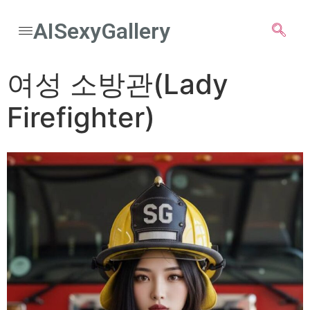
AISexyGallery
여성 소방관(Lady
Firefighter)