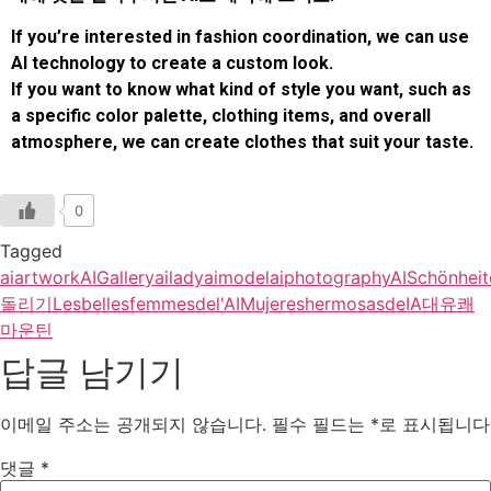
If you’re interested in fashion coordination, we can use
AI technology to create a custom look.
If you want to know what kind of style you want, such as
a specific color palette, clothing items, and overall
atmosphere, we can create clothes that suit your taste.
0
Tagged
aiartwork
AIGallery
ailady
aimodel
aiphotography
AISchönheit
돌리기
Lesbellesfemmesdel'AI
MujereshermosasdeIA
대유쾌
마운틴
답글 남기기
이메일 주소는 공개되지 않습니다.
필수 필드는
*
로 표시됩니다
댓글
*