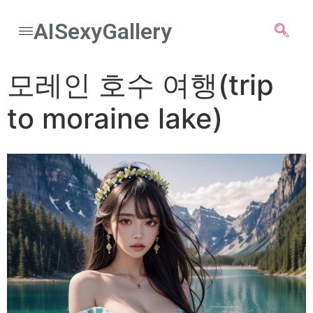
AISexyGallery
모레인 호수 여행(trip
to moraine lake)