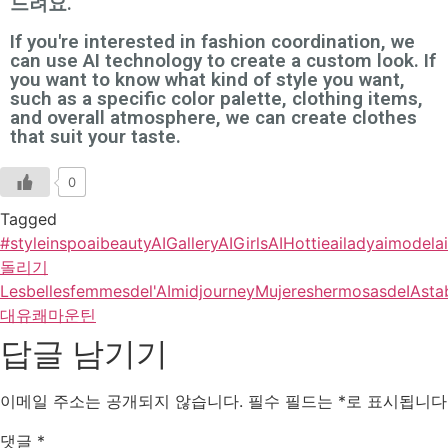
드려요.
If you're interested in fashion coordination, we
can use AI technology to create a custom look. If
you want to know what kind of style you want,
such as a specific color palette, clothing items,
and overall atmosphere, we can create clothes
that suit your taste.
0
Tagged
#styleinspo
aibeauty
AIGallery
AIGirls
AIHottie
ailady
aimodel
a
돌리기
Lesbellesfemmesdel'AI
midjourney
MujereshermosasdeIA
sta
대유쾌마운틴
답글 남기기
이메일 주소는 공개되지 않습니다.
필수 필드는
*
로 표시됩니다
댓글
*