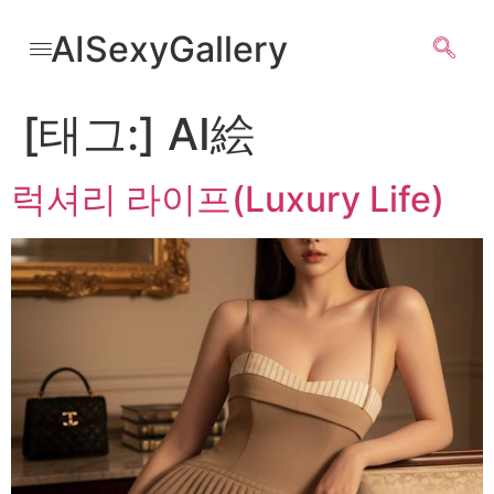
AISexyGallery
[태그:]
AI絵
럭셔리 라이프(Luxury Life)