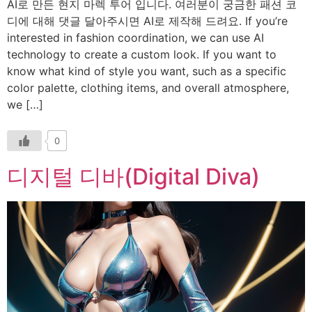
AI로 만든 현지 마렉 투어 입니다. 여러분이 궁금한 패션 코
디에 대해 댓글 달아주시면 AI로 제작해 드려요. If you’re
interested in fashion coordination, we can use AI
technology to create a custom look. If you want to
know what kind of style you want, such as a specific
color palette, clothing items, and overall atmosphere,
we […]
0
디지털 디바(Digital Diva)