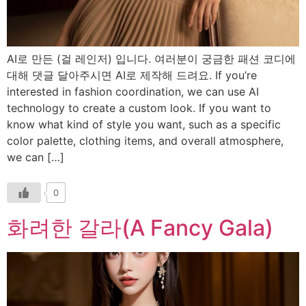
AI로 만든 (걸 레인저) 입니다. 여러분이 궁금한 패션 코디에
대해 댓글 달아주시면 AI로 제작해 드려요. If you’re
interested in fashion coordination, we can use AI
technology to create a custom look. If you want to
know what kind of style you want, such as a specific
color palette, clothing items, and overall atmosphere,
we can […]
0
화려한 갈라(A Fancy Gala)